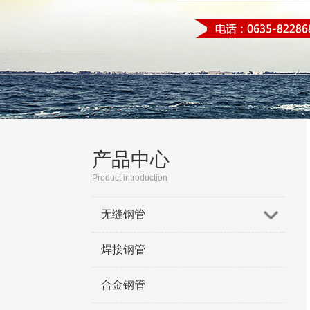
产品中心
Product introduction
无缝钢管
焊接钢管
合金钢管