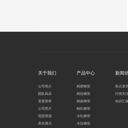
关于我们
产品中心
新闻
公司简介
精密钢管
热点资
团队风采
精拉钢管
行情关
资质荣誉
精拔钢管
知识汇
公司照片
精轧钢管
现货资源
冷轧钢管
库存展示
冷拉钢管