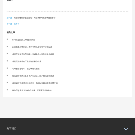
上一篇：
精密无缝钢管选型指南：关键参数与性能优势全解析
下一篇：没有了
相关文章
以“钢”之坚韧，共铸新程辉煌
山东昌衡信德钢管：农机专用无缝钢管专业供应商
精密无缝钢管选型指南：关键参数与性能优势全解析
精轧无缝钢管在工业领域的核心作用
粽叶飘香迎端午，匠心铸管话安康
精密钢管技术革新引领产业升级，国产替代进程加速
精密钢管市场需求持续增长，高端制造领域应用前景广阔
端午节 | 愿您“粽”有快乐相伴，安康藏进岁岁年年
关于我们